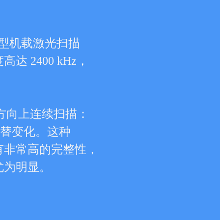
轻型机载激光
扫描
高达 2400
kHz，
。
的方向上连续
扫描：
度交替变化。
这种
有非常高的完
整性，
尤为明显。